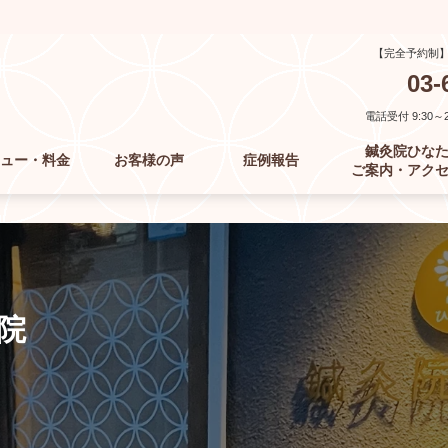
【完全予約制
03-
電話受付 9:30～21
鍼灸院ひな
ュー・料金
お客様の声
症例報告
ご案内・アク
院