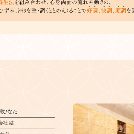
院ひなた
会社 結