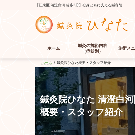
コ
ナ
【江東区 清澄白河 徒歩2分】心身ともに支える鍼灸院
ン
ビ
テ
ゲ
ン
ー
ツ
シ
へ
ョ
ス
ン
鍼灸の施術内容
キ
に
ホーム
施術メニ
（症状別）
ッ
移
プ
動
ホーム
鍼灸院ひなた概要・スタッフ紹介
鍼灸院ひなた 清澄白河
概要・スタッフ紹介