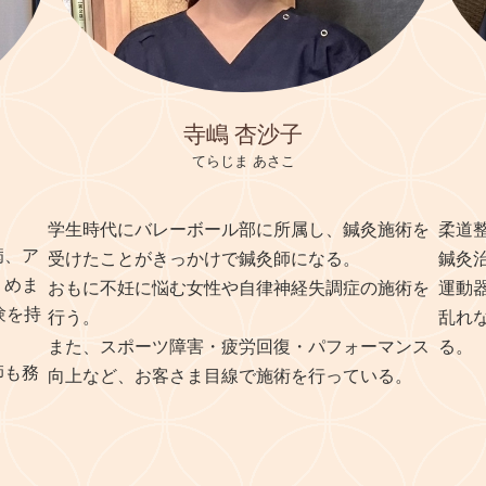
寺嶋 杏沙子
てらじま あさこ
学生時代にバレーボール部に所属し、鍼灸施術を
柔道
病、ア
受けたことがきっかけで鍼灸師になる。
鍼灸
、めま
おもに不妊に悩む女性や自律神経失調症の施術を
運動
験を持
行う。
乱れ
また、スポーツ障害・疲労回復・パフォーマンス
る。
師も務
向上など、お客さま目線で施術を行っている。