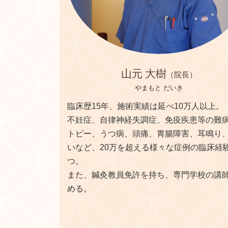
山元 大樹
（院長）
やまもと だいき
臨床歴15年、施術実績は延べ10万人以上。
不妊症、自律神経失調症、免疫疾患等の難
トピー、うつ病、頭痛、胃腸障害、耳鳴り
いなど、20万を超える様々な症例の臨床経
つ。
また、鍼灸教員免許を持ち、専門学校の講
める。