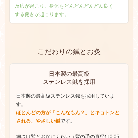
反応が起こり、身体をどんどんどんどん良く
する働きが起こります。
髪の毛ほどの細さの鍼は、
顕微鏡レベルで筋肉を
切る
ことができます。
こだわりの鍼とお灸
筋肉は切られた部分を治そうとして血液を集めま
す
。
集められた血液の中には熱、酸素、栄養が含まれ
日本製の最高級
ているため、切られた部分が潤い、老廃物や毒素
ステンレス鍼を採用
を流してくれます。
それと同時に、頭の中では「異物が体の中に入っ
日本製の最高級ステンレス鍼を採用していま
てきた！」「筋肉が切られているからやばい！」
す。
という反応が起こり、身体をどんどんどんどん良
ほとんどの方が「こんなもん？」とキョトンと
くする働きが起こります。
される、やさしい鍼
です。
施術を受けながら、身体の力が抜けていくのを感
じられる
でしょう。
細さは髪とおなじくらい（髪の毛の直径は0.05