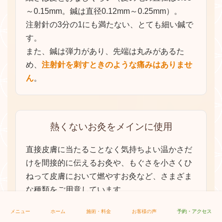
温泉に入るときと一緒で、最初は少しあついと思
～0.15mm。鍼は直径0.12mm～0.25mm）。
いますがどんどんじわーっとリラックスしていく
注射針の3分の1にも満たない、とても細い鍼で
のはイメージできますか。
す。
それとおなじような反応が起こります。
また、鍼は弾力があり、先端は丸みがあるた
これが
鍼の最大の特徴で、リラックスをうながす
め、
注射針を刺すときのような痛みはありませ
ことができる
のです。
ん
。
ただし、刺激を入れすぎるのはよくありません。
湯あたりと一緒で「鍼あたり」というものがあ
り、からだがだるくなります。
熱くないお灸をメインに使用
症状や状態に対応したツボを選んでいますので、
刺激量は私たちにお任せください。
直接皮膚に当たることなく気持ちよい温かさだ
今まで延べ
10万人以上の臨床に携わってきた経
けを間接的に伝えるお灸や、もぐさを小さくひ
験
を活かして、リスクをマネジメントし、最適な
ねって皮膚において燃やすお灸など、さまざま
施術をご提案します。
な種類をご用意しています。
今のままで止まることなく、毎月鍼灸の技術の研
跡は残らず、我慢できない熱さのものはありま
修へ参加しております。
メニュー
ホーム
施術・料金
お客様の声
予約・アクセス
せん。
昨日よりも今日、今日よりも明日
という想いで技