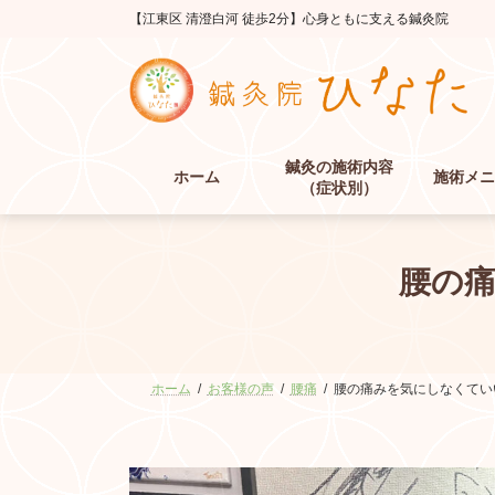
コ
ナ
【江東区 清澄白河 徒歩2分】心身ともに支える鍼灸院
ン
ビ
テ
ゲ
ン
ー
ツ
シ
へ
ョ
ス
ン
鍼灸の施術内容
キ
に
ホーム
施術メニ
（症状別）
ッ
移
プ
動
腰の
ホーム
お客様の声
腰痛
腰の痛みを気にしなくてい