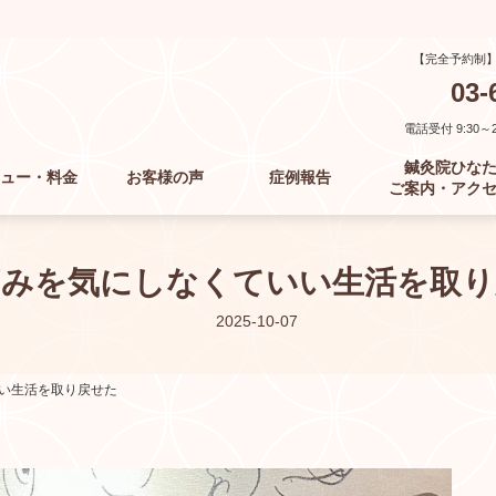
【完全予約制
03-
電話受付 9:30～21
鍼灸院ひな
ュー・料金
お客様の声
症例報告
ご案内・アク
痛みを気にしなくていい生活を取り
2025-10-07
い生活を取り戻せた