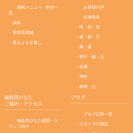
施術メニュー・料金一
お客様の声
覧
症例報告
・鍼灸
・頭・顔・首
・医療美容鍼
・肩・腕・手
・黄土よもぎ蒸し
・胸・腹
・背中・腰・足
・皮膚
・神経
・精神・心
鍼灸院ひなた
ブログ
ご案内・アクセス
ブログ記事一覧
鍼灸院ひなた概要・ス
・スタッフの雑記
タッフ紹介