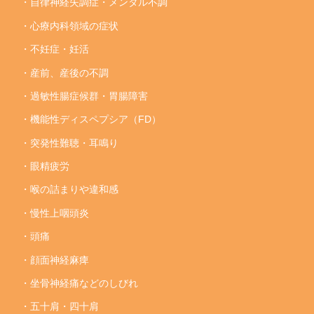
・自律神経失調症・メンタル不調
・心療内科領域の症状
・不妊症・妊活
・産前、産後の不調
・過敏性腸症候群・胃腸障害
・機能性ディスペプシア（FD）
・突発性難聴・耳鳴り
・眼精疲労
・喉の詰まりや違和感
・慢性上咽頭炎
・頭痛
・顔面神経麻痺
・坐骨神経痛などのしびれ
・五十肩・四十肩