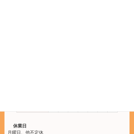
空き確認・Web予約
電話をかける
電話受付 9:30 - 21:00
鍼灸院ひなた
SNS公式アカウント
LINEのメッセージでもご予約を承ります。
施術時間
月
火
水
木
金
土
日
10:00 -
休
○
○
○
○
○
○
21:00
休業日
月曜日、他不定休