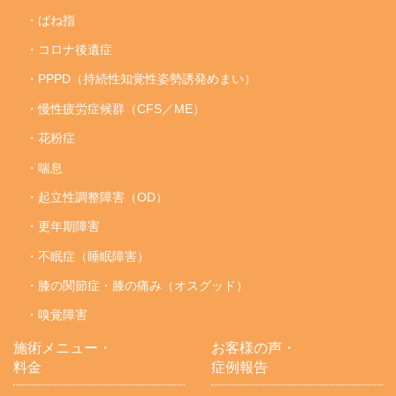
・ばね指
・コロナ後遺症
・PPPD（持続性知覚性姿勢誘発めまい）
・慢性疲労症候群（CFS／ME）
・花粉症
・喘息
・起立性調整障害（OD）
・更年期障害
・不眠症（睡眠障害）
・膝の関節症・膝の痛み（オスグッド）
・嗅覚障害
施術メニュー・
お客様の声・
料金
症例報告