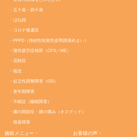
・五十肩・四十肩
・ばね指
・コロナ後遺症
・PPPD（持続性知覚性姿勢誘発めまい）
・慢性疲労症候群（CFS／ME）
・花粉症
・喘息
・起立性調整障害（OD）
・更年期障害
・不眠症（睡眠障害）
・膝の関節症・膝の痛み（オスグッド）
・嗅覚障害
施術メニュー・
お客様の声・