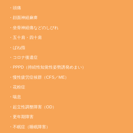
・頭痛
・顔面神経麻痺
・坐骨神経痛などのしびれ
・五十肩・四十肩
・ばね指
・コロナ後遺症
・PPPD（持続性知覚性姿勢誘発めまい）
・慢性疲労症候群（CFS／ME）
・花粉症
・喘息
・起立性調整障害（OD）
・更年期障害
・不眠症（睡眠障害）