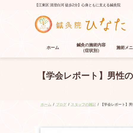
コ
ナ
【江東区 清澄白河 徒歩2分】心身ともに支える鍼灸院
ン
ビ
テ
ゲ
ン
ー
ツ
シ
へ
ョ
ス
ン
鍼灸の施術内容
キ
に
ホーム
施術メニ
（症状別）
ッ
移
プ
動
【学会レポート】男性
ホーム
ブログ
スタッフの雑記
【学会レポート】男