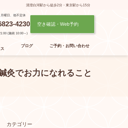
清澄白河駅から徒歩2分・東京駅から15分
】月曜日、他不定休
6823-4230
空き確認・Web予約
:00 (施術 10:00～)
た
ブログ
ご予約・お問い合わせ
セス
鍼灸でお力になれること
カテゴリー