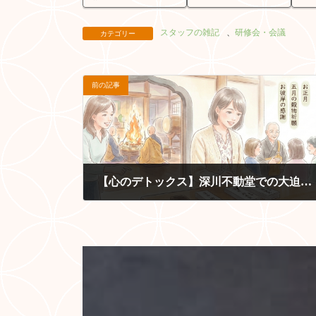
スタッフの雑記
、
研修会・会議
カテゴリー
前の記事
【心のデトックス】深川不動堂での大迫力の護摩焚きと、初めての先祖供養
2026-05-29