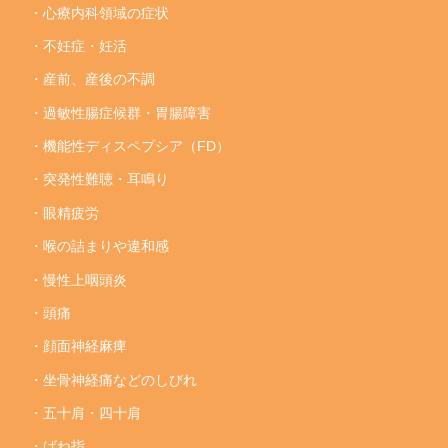
・心療内科領域の症状
・不妊症・妊活
・産前、産後の不調
・過敏性腸症候群・胃腸障害
・機能性ディスペプシア（FD）
・突発性難聴・耳鳴り
・眼精疲労
・喉の詰まりや違和感
・慢性上咽頭炎
・頭痛
・顔面神経麻痺
・坐骨神経痛などのしびれ
・五十肩・四十肩
・ばね指