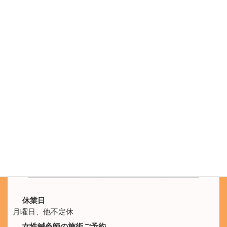
電話をかける
電話受付 9:30 - 21:00
鍼灸院ひなた
SNS公式アカウント
LINEのメッセージでもご予約を承ります。
施術時間
月
火
水
木
金
土
日
10:00 -
休
○
○
○
○
○
○
21:00
休業日
月曜日、他不定休
女性鍼灸師の施術ご予約