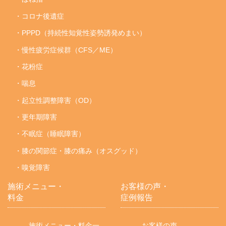
・コロナ後遺症
・PPPD（持続性知覚性姿勢誘発めまい）
・慢性疲労症候群（CFS／ME）
・花粉症
・喘息
・起立性調整障害（OD）
・更年期障害
・不眠症（睡眠障害）
・膝の関節症・膝の痛み（オスグッド）
・嗅覚障害
施術メニュー・
お客様の声・
料金
症例報告
施術メニュー・料金一
お客様の声