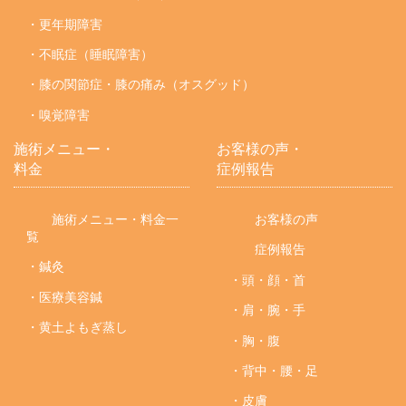
・更年期障害
・不眠症（睡眠障害）
・膝の関節症・膝の痛み（オスグッド）
・嗅覚障害
施術メニュー・
お客様の声・
料金
症例報告
施術メニュー・料金一
お客様の声
覧
症例報告
・鍼灸
・頭・顔・首
・医療美容鍼
・肩・腕・手
・黄土よもぎ蒸し
・胸・腹
・背中・腰・足
・皮膚