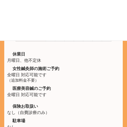
LINEのメッセージでもご予約を承ります。
施術時間
月
火
水
木
金
土
日
10:00 -
休
○
○
○
○
○
○
21:00
休業日
月曜日、他不定休
女性鍼灸師の施術ご予約
全曜日 対応可能です
（追加料金不要）
医療美容鍼のご予約
全曜日 対応可能です
保険お取扱い
なし（自費診療のみ）
駐車場
なし