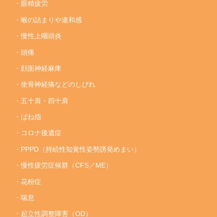
・眼精疲労
・喉の詰まりや違和感
・慢性上咽頭炎
・頭痛
・顔面神経麻痺
・坐骨神経痛などのしびれ
・五十肩・四十肩
・ばね指
・コロナ後遺症
・PPPD（持続性知覚性姿勢誘発めまい）
・慢性疲労症候群（CFS／ME）
・花粉症
・喘息
・起立性調整障害（OD）