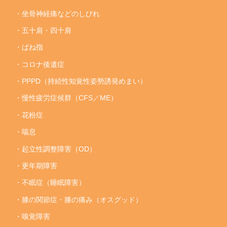
・坐骨神経痛などのしびれ
・五十肩・四十肩
・ばね指
・コロナ後遺症
・PPPD（持続性知覚性姿勢誘発めまい）
・慢性疲労症候群（CFS／ME）
・花粉症
・喘息
・起立性調整障害（OD）
・更年期障害
・不眠症（睡眠障害）
・膝の関節症・膝の痛み（オスグッド）
・嗅覚障害