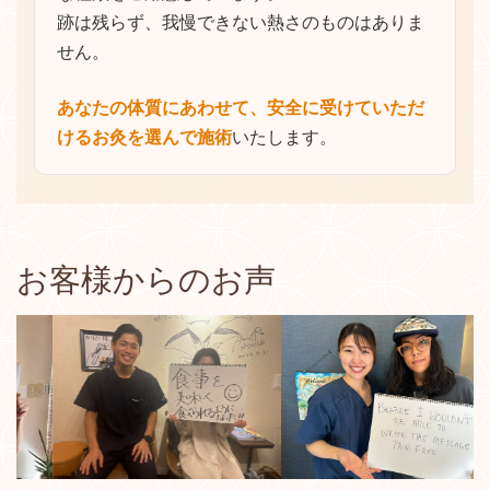
今のままで止まることなく、毎月鍼灸の技術の研
跡は残らず、我慢できない熱さのものはありま
修へ参加しております。
せん。
昨日よりも今日、今日よりも明日
という想いで技
術品質の向上を目指しております。
あなたの体質にあわせて、安全に受けていただ
院長の山元は都内鍼灸専門学校の講師も担当して
けるお灸を選んで施術
いたします。
おり、研究にも取り組み、医学発展や後進育成に
も従事しております。
お客様からのお声