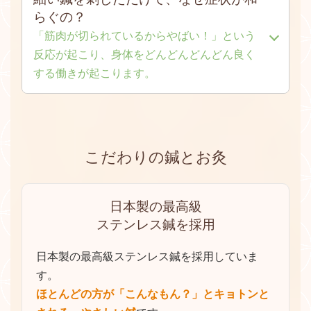
らぐの？
「筋肉が切られているからやばい！」という
反応が起こり、身体をどんどんどんどん良く
する働きが起こります。
髪の毛ほどの細さの鍼は、
顕微鏡レベルで筋肉を
切る
ことができます。
こだわりの鍼とお灸
筋肉は切られた部分を治そうとして血液を集めま
す
。
集められた血液の中には熱、酸素、栄養が含まれ
日本製の最高級
ているため、切られた部分が潤い、老廃物や毒素
ステンレス鍼を採用
を流してくれます。
それと同時に、頭の中では「異物が体の中に入っ
日本製の最高級ステンレス鍼を採用していま
てきた！」「筋肉が切られているからやばい！」
す。
という反応が起こり、身体をどんどんどんどん良
ほとんどの方が「こんなもん？」とキョトンと
くする働きが起こります。