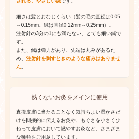
される、やさしい鍼
です。
施術を受けながら、身体の力が抜けていくのを感
じられる
でしょう。
細さは髪とおなじくらい（髪の毛の直径は0.05
温泉に入るときと一緒で、最初は少しあついと思
～0.15mm。鍼は直径0.12mm～0.25mm）。
いますがどんどんじわーっとリラックスしていく
注射針の3分の1にも満たない、とても細い鍼で
のはイメージできますか。
す。
それとおなじような反応が起こります。
また、鍼は弾力があり、先端は丸みがあるた
これが
鍼の最大の特徴で、リラックスをうながす
め、
注射針を刺すときのような痛みはありませ
ことができる
のです。
ん
。
ただし、刺激を入れすぎるのはよくありません。
湯あたりと一緒で「鍼あたり」というものがあ
り、からだがだるくなります。
熱くないお灸をメインに使用
症状や状態に対応したツボを選んでいますので、
刺激量は私たちにお任せください。
直接皮膚に当たることなく気持ちよい温かさだ
今まで延べ
10万人以上の臨床に携わってきた経
けを間接的に伝えるお灸や、もぐさを小さくひ
験
を活かして、リスクをマネジメントし、最適な
ねって皮膚において燃やすお灸など、さまざま
施術をご提案します。
な種類をご用意しています。