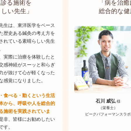
に診る施術を
「病を治癒
らしい先生」
総合的な健
先生は、東洋医学をベース
た歴史ある鍼灸の考え方を
されている素晴らしい先生
。
、実際に治療を体験したと
交感神経がスーッと和らぎ
力が抜けて心が軽くなった
な感覚になりました。
・食べる・動くという生活
石川 威弘
様
本から、呼吸や人を総合的
（栄養士）
る施術を実践されていま
ピークパフォーマンスラボ
是非、皆様にお勧めしたい
です。