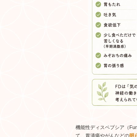
機能性ディスペプシア（Func
て、胃潰瘍やがんなどの
明