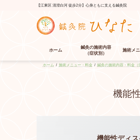
コ
ナ
【江東区 清澄白河 徒歩2分】心身ともに支える鍼灸院
ン
ビ
テ
ゲ
ン
ー
ツ
シ
へ
ョ
ス
ン
鍼灸の施術内容
キ
に
ホーム
施術メニ
（症状別）
ッ
移
プ
動
ホーム
施術メニュー・料金
鍼灸の施術内容・料金（
機能
機能性ディス