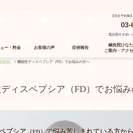
【完全予約制
03-
電話受付 9:30～21
鍼灸院ひな
ュー・料金
お客様の声
症例報告
ご案内・アク
症状別）
機能性ディスペプシア（FD）でお悩みの方へ
性ディスペプシア
（FD）で
お悩み
ペプシア
で
悩み苦しまれている方か
（FD）