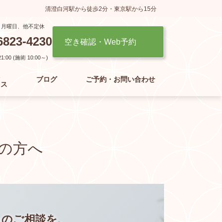
清澄白河駅から徒歩2分・東京駅から15分
】月曜日、他不定休
6823-4230
空き確認・Web予約
:00 (施術 10:00～)
た
ブログ
ご予約・お問い合わせ
セス
の方へ
らの
ご相談を、