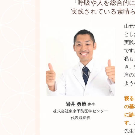
「呼吸や人を総合的
実践されている素晴
山元
とし
実践
です
私も
き、
肩の
よう
寝る
岩井 勇策
先生
の基
株式会社東京予防医学センター
に診
代表取締役
す
。
先生