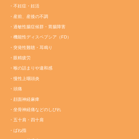
・不妊症・妊活
・産前、産後の不調
・過敏性腸症候群・胃腸障害
・機能性ディスペプシア（FD）
・突発性難聴・耳鳴り
・眼精疲労
・喉の詰まりや違和感
・慢性上咽頭炎
・頭痛
・顔面神経麻痺
・坐骨神経痛などのしびれ
・五十肩・四十肩
・ばね指