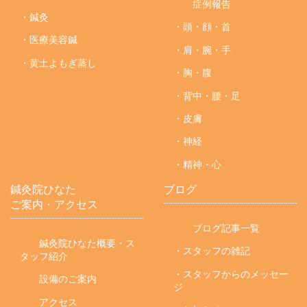
症例報告
・鍼灸
・頭・顔・首
・医療美容鍼
・肩・腕・手
・黄土よもぎ蒸し
・胸・腹
・背中・腰・足
・皮膚
・神経
・精神・心
鍼灸院ひなた
ブログ
ご案内・アクセス
ブログ記事一覧
鍼灸院ひなた概要・ス
・スタッフの雑記
タッフ紹介
・スタッフからのメッセー
設備のご案内
ジ
アクセス