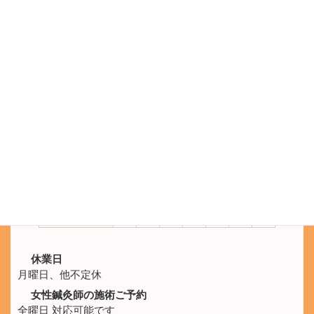
電話をかける
電話受付 9:30 - 21:00
鍼灸院ひなた
SNS公式アカウント
LINEのメッセージでもご予約を承ります。
施術時間
月
火
水
木
金
土
日
10:00 -
休
○
○
○
○
○
○
21:00
休業日
月曜日、他不定休
女性鍼灸師の施術ご予約
全曜日 対応可能です