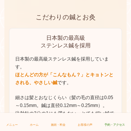
髪の毛ほどの細さの鍼は、
顕微鏡レベルで筋肉を
切る
ことができます。
こだわりの鍼とお灸
筋肉は切られた部分を治そうとして血液を集めま
す
。
集められた血液の中には熱、酸素、栄養が含まれ
日本製の最高級
ているため、切られた部分が潤い、老廃物や毒素
ステンレス鍼を採用
を流してくれます。
それと同時に、頭の中では「異物が体の中に入っ
日本製の最高級ステンレス鍼を採用していま
てきた！」「筋肉が切られているからやばい！」
す。
という反応が起こり、身体をどんどんどんどん良
ほとんどの方が「こんなもん？」とキョトンと
くする働きが起こります。
される、やさしい鍼
です。
施術を受けながら、身体の力が抜けていくのを感
じられる
でしょう。
細さは髪とおなじくらい（髪の毛の直径は0.05
温泉に入るときと一緒で、最初は少しあついと思
～0.15mm。鍼は直径0.12mm～0.25mm）。
いますがどんどんじわーっとリラックスしていく
注射針の3分の1にも満たない、とても細い鍼で
のはイメージできますか。
す。
メニュー
ホーム
施術・料金
お客様の声
予約・アクセス
それとおなじような反応が起こります。
また、鍼は弾力があり、先端は丸みがあるた