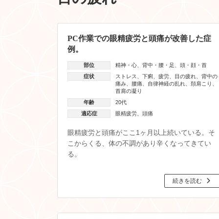
PC作業での眼精疲労と頭痛が改善した症
例。
部位
精神・心
、
背中・腰・足
、
頭・顔・首
症状
ストレス
、
下痢
、
疲労
、
目の疲れ
、
背中の
痛み
、
腰痛
、
自律神経の乱れ
、
頚肩こり
、
首肩の凝り
年齢
20代
適応症
眼精疲労
、
頭痛
眼精疲労と頭痛がここ1ヶ月以上続いている。そ
こからくる、体の不調があり辛くなってきてい
る。
続きを読む