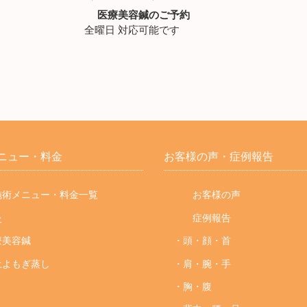
医療美容鍼のご予約
全曜日 対応可能です
ニュー・
料金
お客様の声・
症例報告
術メニュー・料金一覧
お客様の声
灸
症例報告
療美容鍼
・頭・顔・首
土よもぎ蒸し
・肩・腕・手
・胸・腹