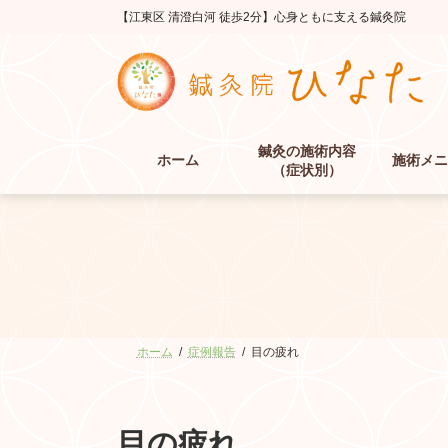
コ
ナ
【江東区 清澄白河 徒歩2分】心身ともに支える鍼灸院
ン
ビ
テ
ゲ
ン
ー
ツ
シ
へ
ョ
ス
ン
鍼灸の施術内容
キ
に
ホーム
施術メニ
（症状別）
ッ
移
プ
動
ホーム
症例報告
目の疲れ
目の疲れ