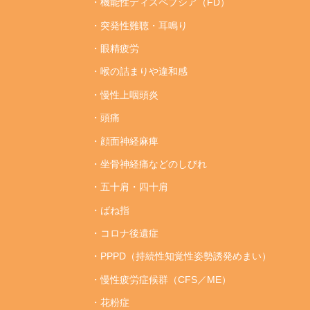
・機能性ディスペプシア（FD）
・突発性難聴・耳鳴り
・眼精疲労
・喉の詰まりや違和感
・慢性上咽頭炎
・頭痛
・顔面神経麻痺
・坐骨神経痛などのしびれ
・五十肩・四十肩
・ばね指
・コロナ後遺症
・PPPD（持続性知覚性姿勢誘発めまい）
・慢性疲労症候群（CFS／ME）
・花粉症