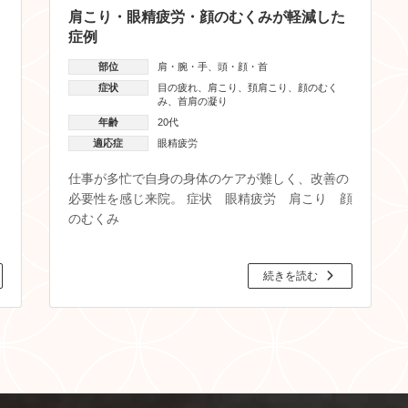
肩こり・眼精疲労・顔のむくみが軽減した
症例
部位
肩・腕・手
、
頭・顔・首
症状
目の疲れ
、
肩こり
、
頚肩こり
、
顔のむく
み
、
首肩の凝り
年齢
20代
適応症
眼精疲労
仕事が多忙で自身の身体のケアが難しく、改善の
必要性を感じ来院。 症状 眼精疲労 肩こり 顔
のむくみ
続きを読む