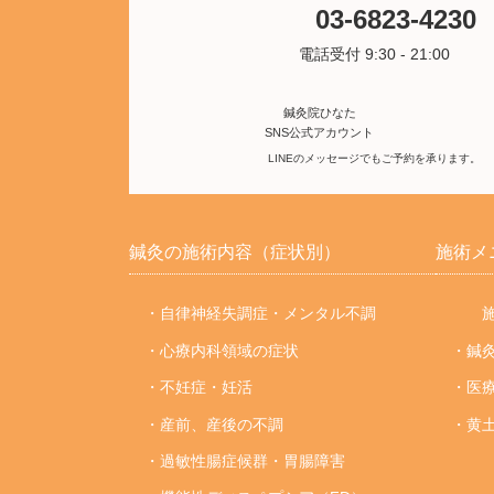
03-6823-4230
電話受付 9:30 - 21:00
鍼灸院ひなた
SNS公式アカウント
LINEのメッセージでもご予約を承ります。
鍼灸の施術内容（症状別）
施術メ
・自律神経失調症・メンタル不調
施
・心療内科領域の症状
・鍼
・不妊症・妊活
・医
・産前、産後の不調
・黄
・過敏性腸症候群・胃腸障害