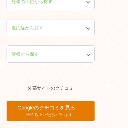
身体の部位から探す
頭・顔・首
肩・腕・手
適応症から探す
胸・腹
背中・腰・足
症状から探す
皮膚
神経
精神・心
外部サイトのクチコミ
Googleのクチコミを見る
250件以上いただいています！