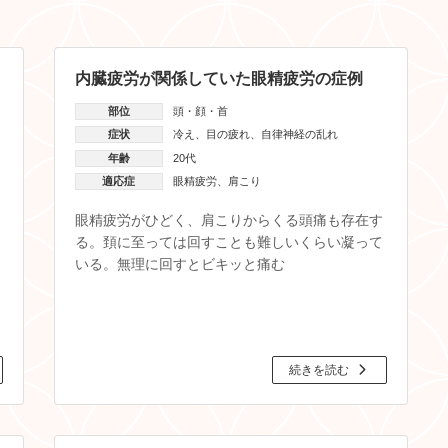
内臓疲労が関係していた眼精疲労の症例
部位
頭・顔・首
症状
冷え
、
目の疲れ
、
自律神経の乱れ
年齢
20代
適応症
眼精疲労
、
肩こり
眼精疲労がひどく、肩こりからくる頭痛も存在す
る。頚に至っては回すことも難しいくらい凝って
いる。無理に回すとビキッと痛む
続きを読む