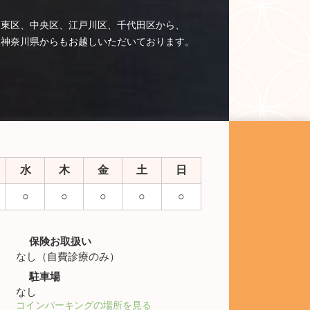
台東区、中央区、江戸川区、千代田区から、
、神奈川県からもお越しいただいております。
水
木
金
土
日
○
○
○
○
○
保険お取扱い
なし（自費診療のみ）
駐車場
なし
コインパーキングの場所を見る