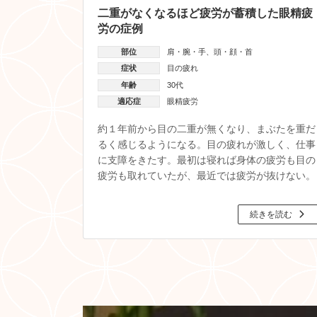
二重がなくなるほど疲労が蓄積した眼精疲
労の症例
部位
肩・腕・手
、
頭・顔・首
症状
目の疲れ
年齢
30代
適応症
眼精疲労
約１年前から目の二重が無くなり、まぶたを重だ
るく感じるようになる。目の疲れが激しく、仕事
に支障をきたす。最初は寝れば身体の疲労も目の
疲労も取れていたが、最近では疲労が抜けない。
続きを読む