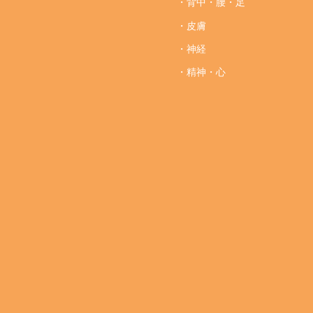
・背中・腰・足
・皮膚
・神経
・精神・心