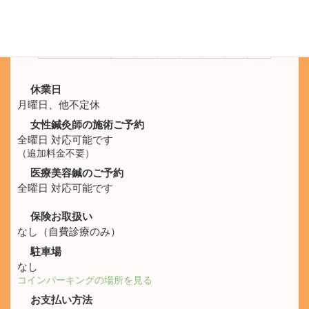
施術時間
月
火
水
木
金
土
日
10:00 -
休
○
○
○
○
○
○
21:00
休業日
月曜日、他不定休
女性鍼灸師の施術ご予約
全曜日 対応可能です
（追加料金不要）
医療美容鍼のご予約
全曜日 対応可能です
保険お取扱い
なし（自費診療のみ）
駐車場
なし
コインパーキングの場所を見る
お支払い方法