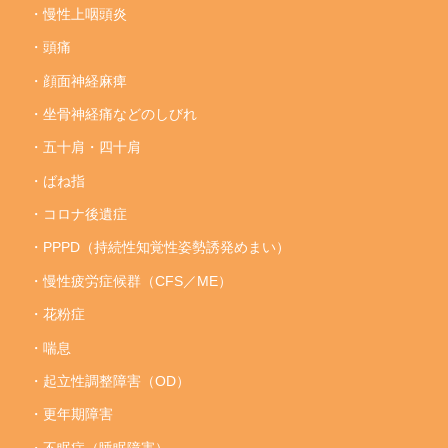
・慢性上咽頭炎
・頭痛
・顔面神経麻痺
・坐骨神経痛などのしびれ
・五十肩・四十肩
・ばね指
・コロナ後遺症
・PPPD（持続性知覚性姿勢誘発めまい）
・慢性疲労症候群（CFS／ME）
・花粉症
・喘息
・起立性調整障害（OD）
・更年期障害
・不眠症（睡眠障害）