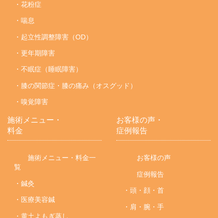
・花粉症
・喘息
・起立性調整障害（OD）
・更年期障害
・不眠症（睡眠障害）
・膝の関節症・膝の痛み（オスグッド）
・嗅覚障害
施術メニュー・
お客様の声・
料金
症例報告
施術メニュー・料金一
お客様の声
覧
症例報告
・鍼灸
・頭・顔・首
・医療美容鍼
・肩・腕・手
・黄土よもぎ蒸し