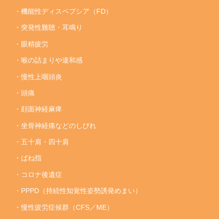
・機能性ディスペプシア（FD）
・突発性難聴・耳鳴り
・眼精疲労
・喉の詰まりや違和感
・慢性上咽頭炎
・頭痛
・顔面神経麻痺
・坐骨神経痛などのしびれ
・五十肩・四十肩
・ばね指
・コロナ後遺症
・PPPD（持続性知覚性姿勢誘発めまい）
・慢性疲労症候群（CFS／ME）