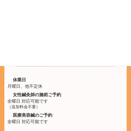
鍼灸院ひなた
SNS公式アカウント
LINEのメッセージでもご予約を承ります。
施術時間
月
火
水
木
金
土
日
10:00 -
休
○
○
○
○
○
○
21:00
休業日
月曜日、他不定休
女性鍼灸師の施術ご予約
全曜日 対応可能です
（追加料金不要）
医療美容鍼のご予約
全曜日 対応可能です