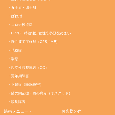
・五十肩・四十肩
・ばね指
・コロナ後遺症
・PPPD（持続性知覚性姿勢誘発めまい）
・慢性疲労症候群（CFS／ME）
・花粉症
・喘息
・起立性調整障害（OD）
・更年期障害
・不眠症（睡眠障害）
・膝の関節症・膝の痛み（オスグッド）
・嗅覚障害
施術メニュー・
お客様の声・