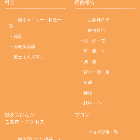
料金
症例報告
施術メニュー・料金一
お客様の声
覧
症例報告
・鍼灸
・頭・顔・首
・医療美容鍼
・肩・腕・手
・黄土よもぎ蒸し
・胸・腹
・背中・腰・足
・皮膚
・神経
・精神・心
鍼灸院ひなた
ブログ
ご案内・アクセス
ブログ記事一覧
鍼灸院ひなた概要・ス