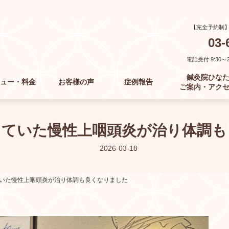
【完全予約制
03-
電話受付 9:30～21
鍼灸院ひな
ュー・料金
お客様の声
症例報告
ご案内・アク
っていた慢性上咽頭炎が治り体調も
2026-03-18
いた慢性上咽頭炎が治り体調も良くなりました