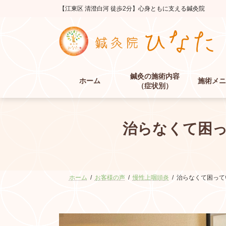
コ
ナ
【江東区 清澄白河 徒歩2分】心身ともに支える鍼灸院
ン
ビ
テ
ゲ
ン
ー
ツ
シ
へ
ョ
ス
ン
鍼灸の施術内容
キ
に
ホーム
施術メニ
（症状別）
ッ
移
プ
動
治らなくて困
ホーム
お客様の声
慢性上咽頭炎
治らなくて困って