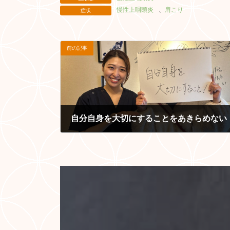
慢性上咽頭炎
、
肩こり
症状
前の記事
自分自身を大切にすることをあきらめない
2026-02-24