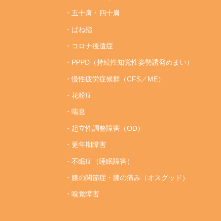
・五十肩・四十肩
・ばね指
・コロナ後遺症
・PPPD（持続性知覚性姿勢誘発めまい）
・慢性疲労症候群（CFS／ME）
・花粉症
・喘息
・起立性調整障害（OD）
・更年期障害
・不眠症（睡眠障害）
・膝の関節症・膝の痛み（オスグッド）
・嗅覚障害