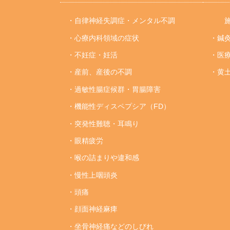
・自律神経失調症・メンタル不調
施
・心療内科領域の症状
・鍼
・不妊症・妊活
・医
・産前、産後の不調
・黄
・過敏性腸症候群・胃腸障害
・機能性ディスペプシア（FD）
・突発性難聴・耳鳴り
・眼精疲労
・喉の詰まりや違和感
・慢性上咽頭炎
・頭痛
・顔面神経麻痺
・坐骨神経痛などのしびれ