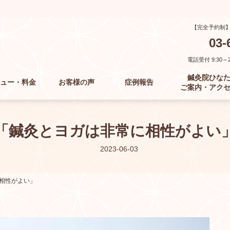
【完全予約制
03-
電話受付 9:30～21
鍼灸院ひな
ュー・料金
お客様の声
症例報告
ご案内・アク
「鍼灸とヨガは非常に相性がよい
2023-06-03
相性がよい」