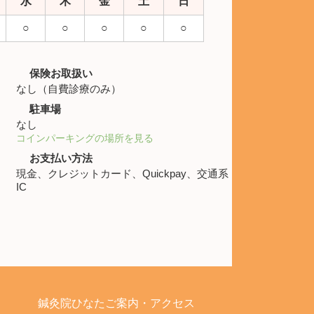
水
木
金
土
日
○
○
○
○
○
保険お取扱い
なし（自費診療のみ）
駐車場
なし
コインパーキングの場所を見る
お支払い方法
現金、クレジットカード、Quickpay、交通系
IC
鍼灸院ひなた
ご案内・アクセス