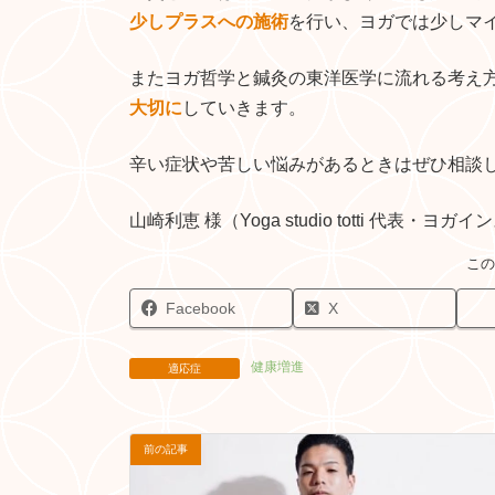
少しプラスへの施術
を行い、ヨガでは少しマ
またヨガ哲学と鍼灸の東洋医学に流れる考え
大切に
していきます。
辛い症状や苦しい悩みがあるときはぜひ相談
山崎利恵 様（Yoga studio totti 代表・
Facebook
X
健康増進
適応症
前の記事