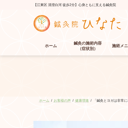
コ
ナ
【江東区 清澄白河 徒歩2分】心身ともに支える鍼灸院
ン
ビ
テ
ゲ
ン
ー
ツ
シ
へ
ョ
ス
ン
鍼灸の施術内容
キ
に
ホーム
施術メニ
（症状別）
ッ
移
プ
動
ホーム
お客様の声
健康増進
「鍼灸とヨガは非常に