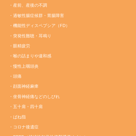
・産前、産後の不調
・過敏性腸症候群・胃腸障害
・機能性ディスペプシア（FD）
・突発性難聴・耳鳴り
・眼精疲労
・喉の詰まりや違和感
・慢性上咽頭炎
・頭痛
・顔面神経麻痺
・坐骨神経痛などのしびれ
・五十肩・四十肩
・ばね指
・コロナ後遺症