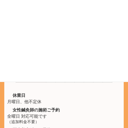
電話をかける
電話受付 9:30 - 21:00
鍼灸院ひなた
SNS公式アカウント
LINEのメッセージでもご予約を承ります。
施術時間
月
火
水
木
金
土
日
10:00 -
休
○
○
○
○
○
○
21:00
休業日
月曜日、他不定休
女性鍼灸師の施術ご予約
全曜日 対応可能です
（追加料金不要）