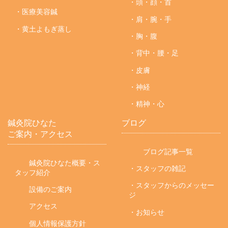
・頭・顔・首
・医療美容鍼
・肩・腕・手
・黄土よもぎ蒸し
・胸・腹
・背中・腰・足
・皮膚
・神経
・精神・心
鍼灸院ひなた
ブログ
ご案内・アクセス
ブログ記事一覧
鍼灸院ひなた概要・ス
・スタッフの雑記
タッフ紹介
・スタッフからのメッセー
設備のご案内
ジ
アクセス
・お知らせ
個人情報保護方針