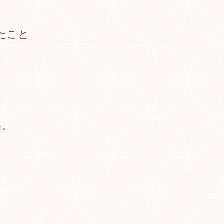
たこと
た。