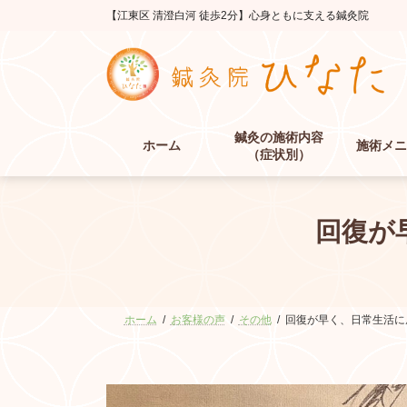
コ
ナ
【江東区 清澄白河 徒歩2分】心身ともに支える鍼灸院
ン
ビ
テ
ゲ
ン
ー
ツ
シ
へ
ョ
ス
ン
鍼灸の施術内容
キ
に
ホーム
施術メニ
（症状別）
ッ
移
プ
動
回復が
ホーム
お客様の声
その他
回復が早く、日常生活に