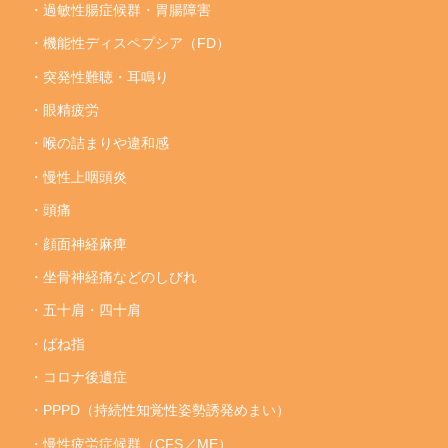
・過敏性腸症候群・胃腸障害
・機能性ディスペプシア（FD）
・突発性難聴・耳鳴り
・眼精疲労
・喉の詰まりや違和感
・慢性上咽頭炎
・頭痛
・顔面神経麻痺
・坐骨神経痛などのしびれ
・五十肩・四十肩
・ばね指
・コロナ後遺症
・PPPD（持続性知覚性姿勢誘発めまい）
・慢性疲労症候群（CFS／ME）