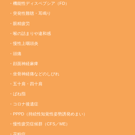
・機能性ディスペプシア（FD）
・突発性難聴・耳鳴り
・眼精疲労
・喉の詰まりや違和感
・慢性上咽頭炎
・頭痛
・顔面神経麻痺
・坐骨神経痛などのしびれ
・五十肩・四十肩
・ばね指
・コロナ後遺症
・PPPD（持続性知覚性姿勢誘発めまい）
・慢性疲労症候群（CFS／ME）
・花粉症