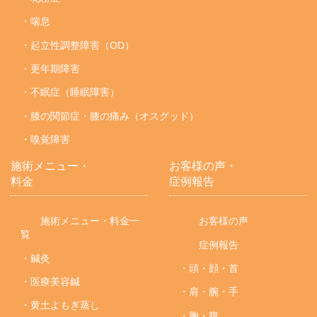
・喘息
・起立性調整障害（OD）
・更年期障害
・不眠症（睡眠障害）
・膝の関節症・膝の痛み（オスグッド）
・嗅覚障害
施術メニュー・
お客様の声・
料金
症例報告
施術メニュー・料金一
お客様の声
覧
症例報告
・鍼灸
・頭・顔・首
・医療美容鍼
・肩・腕・手
・黄土よもぎ蒸し
・胸・腹