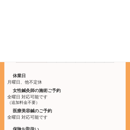
鍼灸院ひなた
SNS公式アカウント
LINEのメッセージでもご予約を承ります。
施術時間
月
火
水
木
金
土
日
10:00 -
休
○
○
○
○
○
○
21:00
休業日
月曜日、他不定休
女性鍼灸師の施術ご予約
全曜日 対応可能です
（追加料金不要）
医療美容鍼のご予約
全曜日 対応可能です
保険お取扱い