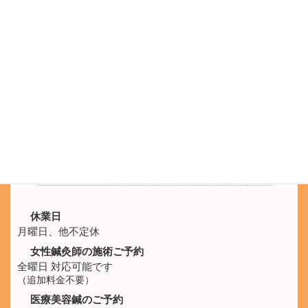
電話受付 9:30 - 21:00
鍼灸院ひなた
SNS公式アカウント
LINEのメッセージでもご予約を承ります。
施術時間
月
火
水
木
金
土
日
10:00 -
休
○
○
○
○
○
○
21:00
休業日
月曜日、他不定休
女性鍼灸師の施術ご予約
全曜日 対応可能です
（追加料金不要）
医療美容鍼のご予約