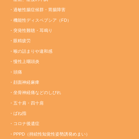
・過敏性腸症候群・胃腸障害
・機能性ディスペプシア（FD）
・突発性難聴・耳鳴り
・眼精疲労
・喉の詰まりや違和感
・慢性上咽頭炎
・頭痛
・顔面神経麻痺
・坐骨神経痛などのしびれ
・五十肩・四十肩
・ばね指
・コロナ後遺症
・PPPD（持続性知覚性姿勢誘発めまい）