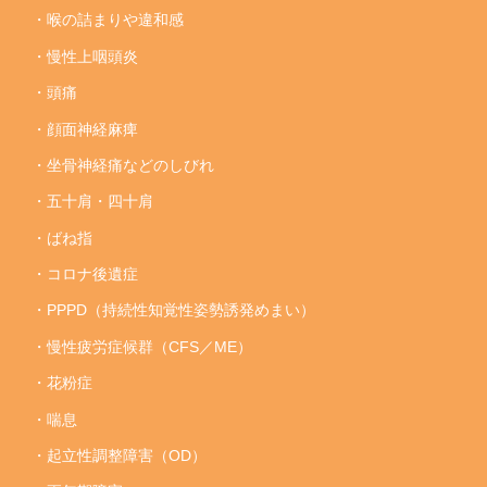
・喉の詰まりや違和感
・慢性上咽頭炎
・頭痛
・顔面神経麻痺
・坐骨神経痛などのしびれ
・五十肩・四十肩
・ばね指
・コロナ後遺症
・PPPD（持続性知覚性姿勢誘発めまい）
・慢性疲労症候群（CFS／ME）
・花粉症
・喘息
・起立性調整障害（OD）