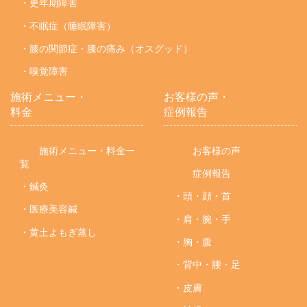
・更年期障害
・不眠症（睡眠障害）
・膝の関節症・膝の痛み（オスグッド）
・嗅覚障害
施術メニュー・
お客様の声・
料金
症例報告
施術メニュー・料金一
お客様の声
覧
症例報告
・鍼灸
・頭・顔・首
・医療美容鍼
・肩・腕・手
・黄土よもぎ蒸し
・胸・腹
・背中・腰・足
・皮膚