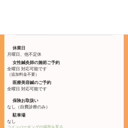
施術時間
月
火
水
木
金
土
日
10:00 -
休
○
○
○
○
○
○
21:00
休業日
月曜日、他不定休
女性鍼灸師の施術ご予約
全曜日 対応可能です
（追加料金不要）
医療美容鍼のご予約
全曜日 対応可能です
保険お取扱い
なし（自費診療のみ）
駐車場
なし
コインパーキングの場所を見る