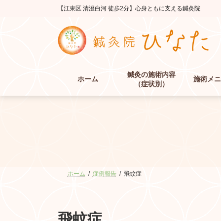
コ
ナ
【江東区 清澄白河 徒歩2分】心身ともに支える鍼灸院
ン
ビ
テ
ゲ
ン
ー
ツ
シ
へ
ョ
ス
ン
鍼灸の施術内容
キ
に
ホーム
施術メニ
（症状別）
ッ
移
プ
動
ホーム
症例報告
飛蚊症
飛蚊症