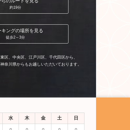
からの
ルートを見る
約19分
ーキングの
場所を見る
徒歩2～3分
台東区、中央区、江戸川区、千代田区から、
、神奈川県からもお越しいただいております。
水
木
金
土
日
○
○
○
○
○