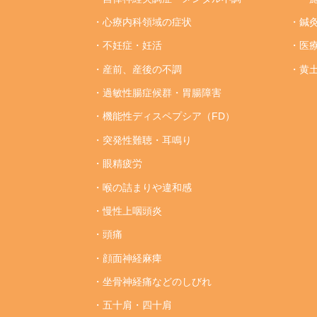
・心療内科領域の症状
・鍼
・不妊症・妊活
・医
・産前、産後の不調
・黄
・過敏性腸症候群・胃腸障害
・機能性ディスペプシア（FD）
・突発性難聴・耳鳴り
・眼精疲労
・喉の詰まりや違和感
・慢性上咽頭炎
・頭痛
・顔面神経麻痺
・坐骨神経痛などのしびれ
・五十肩・四十肩