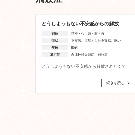
どうしようもない不安感からの解放
部位
精神・心
、
頭・顔・首
症状
不安感
、
漠然とした不安感
、
眠い
年齢
50代
適応症
自律神経失調症
、
飛蚊症
どうしようもない不安感から解放されたくて
続きを読む