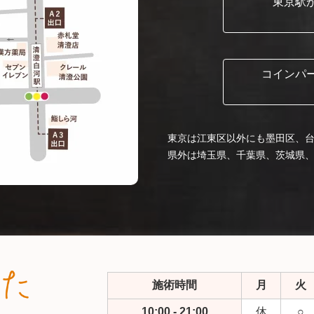
東京駅
コインパ
東京は江東区以外にも墨田区、
県外は埼玉県、千葉県、茨城県
施術時間
月
火
10:00 - 21:00
休
○