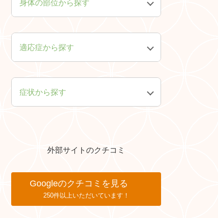
身体の部位から探す
頭・顔・首
肩・腕・手
適応症から探す
胸・腹
背中・腰・足
症状から探す
皮膚
神経
精神・心
外部サイトのクチコミ
Googleのクチコミを見る
250件以上いただいています！