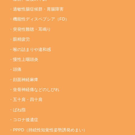
・過敏性腸症候群・胃腸障害
・機能性ディスペプシア（FD）
・突発性難聴・耳鳴り
・眼精疲労
・喉の詰まりや違和感
・慢性上咽頭炎
・頭痛
・顔面神経麻痺
・坐骨神経痛などのしびれ
・五十肩・四十肩
・ばね指
・コロナ後遺症
・PPPD（持続性知覚性姿勢誘発めまい）