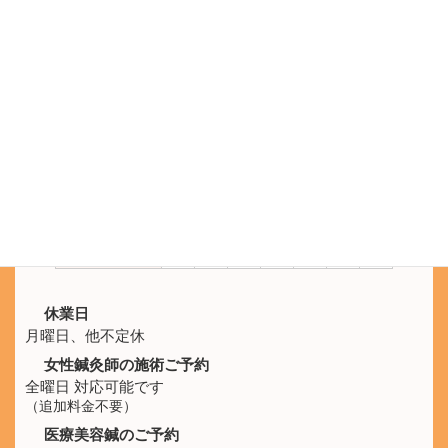
電話受付 9:30 - 21:00
鍼灸院ひなた
SNS公式アカウント
LINEのメッセージでもご予約を承ります。
施術時間
月
火
水
木
金
土
日
10:00 -
休
○
○
○
○
○
○
21:00
休業日
月曜日、他不定休
女性鍼灸師の施術ご予約
全曜日 対応可能です
（追加料金不要）
医療美容鍼のご予約