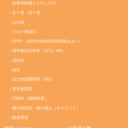
・坐骨神経痛などのしびれ
・五十肩・四十肩
・ばね指
・コロナ後遺症
・PPPD（持続性知覚性姿勢誘発めまい）
・慢性疲労症候群（CFS／ME）
・花粉症
・喘息
・起立性調整障害（OD）
・更年期障害
・不眠症（睡眠障害）
・膝の関節症・膝の痛み（オスグッド）
・嗅覚障害