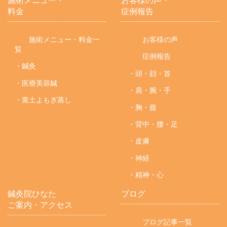
施術メニュー・
お客様の声・
料金
症例報告
施術メニュー・料金一
お客様の声
覧
症例報告
・鍼灸
・頭・顔・首
・医療美容鍼
・肩・腕・手
・黄土よもぎ蒸し
・胸・腹
・背中・腰・足
・皮膚
・神経
・精神・心
鍼灸院ひなた
ブログ
ご案内・アクセス
ブログ記事一覧