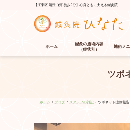
コ
ナ
【江東区 清澄白河 徒歩2分】心身ともに支える鍼灸院
ン
ビ
テ
ゲ
ン
ー
ツ
シ
へ
ョ
ス
ン
鍼灸の施術内容
キ
に
ホーム
施術メニ
（症状別）
ッ
移
プ
動
ツボ
ホーム
ブログ
スタッフの雑記
ツボネット症例報告