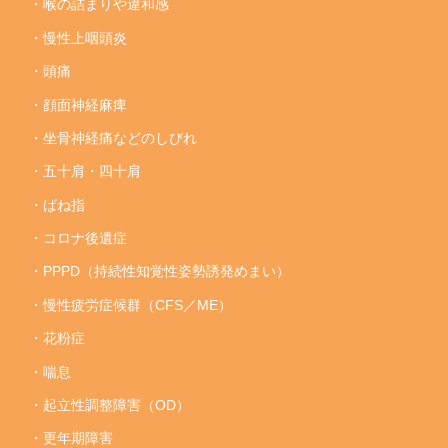
・喉の詰まりや違和感
・慢性上咽頭炎
・頭痛
・顔面神経麻痺
・坐骨神経痛などのしびれ
・五十肩・四十肩
・ばね指
・コロナ後遺症
・PPPD（持続性知覚性姿勢誘発めまい）
・慢性疲労症候群（CFS／ME）
・花粉症
・喘息
・起立性調整障害（OD）
・更年期障害