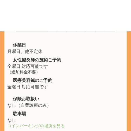
施術時間
月
火
水
木
金
土
日
10:00 -
休
○
○
○
○
○
○
21:00
休業日
月曜日、他不定休
女性鍼灸師の施術ご予約
全曜日 対応可能です
（追加料金不要）
医療美容鍼のご予約
全曜日 対応可能です
保険お取扱い
なし（自費診療のみ）
駐車場
なし
コインパーキングの場所を見る