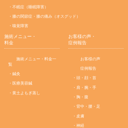
・不眠症（睡眠障害）
・膝の関節症・膝の痛み（オスグッド）
・嗅覚障害
施術メニュー・
お客様の声・
料金
症例報告
施術メニュー・料金一
お客様の声
覧
症例報告
・鍼灸
・頭・顔・首
・医療美容鍼
・肩・腕・手
・黄土よもぎ蒸し
・胸・腹
・背中・腰・足
・皮膚
・神経