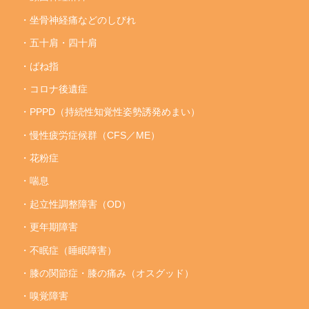
・坐骨神経痛などのしびれ
・五十肩・四十肩
・ばね指
・コロナ後遺症
・PPPD（持続性知覚性姿勢誘発めまい）
・慢性疲労症候群（CFS／ME）
・花粉症
・喘息
・起立性調整障害（OD）
・更年期障害
・不眠症（睡眠障害）
・膝の関節症・膝の痛み（オスグッド）
・嗅覚障害