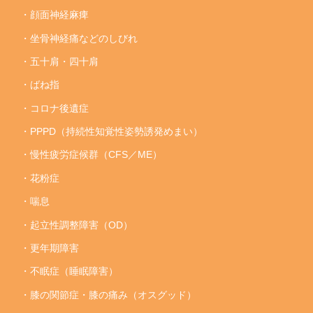
・顔面神経麻痺
・坐骨神経痛などのしびれ
・五十肩・四十肩
・ばね指
・コロナ後遺症
・PPPD（持続性知覚性姿勢誘発めまい）
・慢性疲労症候群（CFS／ME）
・花粉症
・喘息
・起立性調整障害（OD）
・更年期障害
・不眠症（睡眠障害）
・膝の関節症・膝の痛み（オスグッド）