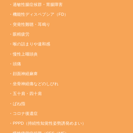
・過敏性腸症候群・胃腸障害
・機能性ディスペプシア（FD）
・突発性難聴・耳鳴り
・眼精疲労
・喉の詰まりや違和感
・慢性上咽頭炎
・頭痛
・顔面神経麻痺
・坐骨神経痛などのしびれ
・五十肩・四十肩
・ばね指
・コロナ後遺症
・PPPD（持続性知覚性姿勢誘発めまい）