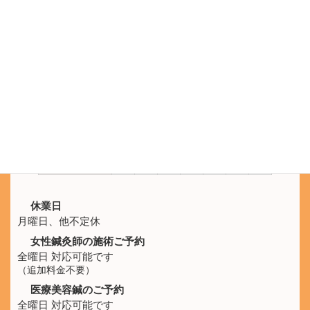
電話受付 9:30 - 21:00
鍼灸院ひなた
SNS公式アカウント
LINEのメッセージでもご予約を承ります。
施術時間
月
火
水
木
金
土
日
10:00 -
休
○
○
○
○
○
○
21:00
休業日
月曜日、他不定休
女性鍼灸師の施術ご予約
全曜日 対応可能です
（追加料金不要）
医療美容鍼のご予約
全曜日 対応可能です