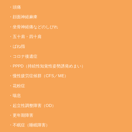
・頭痛
・顔面神経麻痺
・坐骨神経痛などのしびれ
・五十肩・四十肩
・ばね指
・コロナ後遺症
・PPPD（持続性知覚性姿勢誘発めまい）
・慢性疲労症候群（CFS／ME）
・花粉症
・喘息
・起立性調整障害（OD）
・更年期障害
・不眠症（睡眠障害）