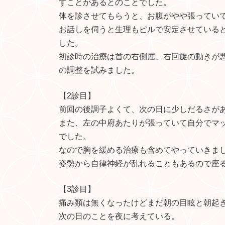
すことがあるとのことでした。
体を診させてもらうと、お腹がやや張ってい
お話しを伺うと生理もピルで安定させている
した。
初診時の治療は首の右側屈、右回旋の動きが
の調整を試みました。
【2診目】
前回の後調子よくて、次の日に少しだるさが
また、左の中府あたりが張っていて自分でマ
でした。
なので胸を緩める治療も含めてやっていきま
姿勢から自律神経が乱れることもあるので座
【3診目】
痛み類は無くなったけどまだ朝の目眩と朝起
次の日のことを夜に考えている。