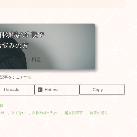
科領域の症状で
お悩みの方
告・施術内容・料金
Threads
Hatena
Copy
腹
目眩
、
立てない
、
自律神経の乱れ
、
起立性障害
、
首肩の凝り