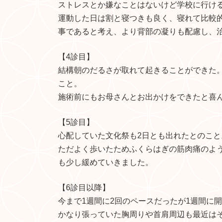
ストレスとか嫌なことはないけど学校に行け
運動した日は割と寝つきも良く、寝れて比較
事であると考え、より背部の凝りも配慮し、
【4診目】
結構朝のだるさが取れて起きることができた
こと。
施術前にもお母さんとお出かけをできたと喜
【5診目】
心配していた文化祭も2日とも出れたとのこと
ただよく歩いたためふくらはぎの筋肉痛のよ
も少し緩めていきました。
【6診目以降】
今まで1週間に2回のペースだったが1週間に
かなり張っていた胸周りや首肩周辺も最近は