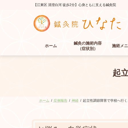
コ
ナ
【江東区 清澄白河 徒歩2分】心身ともに支える鍼灸院
ン
ビ
テ
ゲ
ン
ー
ツ
シ
へ
ョ
ス
ン
鍼灸の施術内容
キ
に
ホーム
施術メニ
（症状別）
ッ
移
プ
動
起
ホーム
症例報告
神経
起立性調節障害で学校へ行く