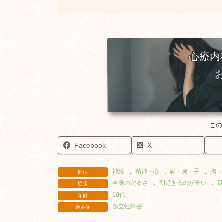
心療内
症例報
Facebook
X
神経
、
精神・心
、
肩・腕・手
、
胸・
部位
全身のだるさ
、
朝起きるのが辛い
、
症状
10代
年齢
起立性障害
適応症