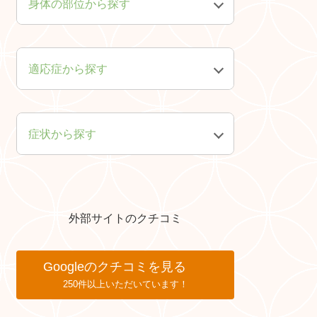
身体の部位から探す
頭・顔・首
肩・腕・手
適応症から探す
胸・腹
背中・腰・足
症状から探す
皮膚
神経
精神・心
外部サイトのクチコミ
Googleのクチコミを見る
250件以上いただいています！