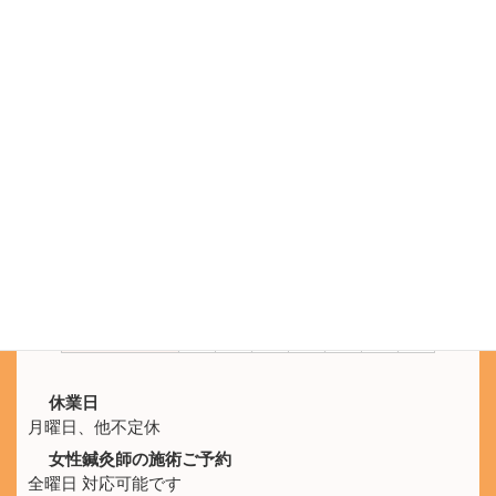
電話をかける
電話受付 9:30 - 21:00
鍼灸院ひなた
SNS公式アカウント
LINEのメッセージでもご予約を承ります。
施術時間
月
火
水
木
金
土
日
10:00 -
休
○
○
○
○
○
○
21:00
休業日
月曜日、他不定休
女性鍼灸師の施術ご予約
全曜日 対応可能です