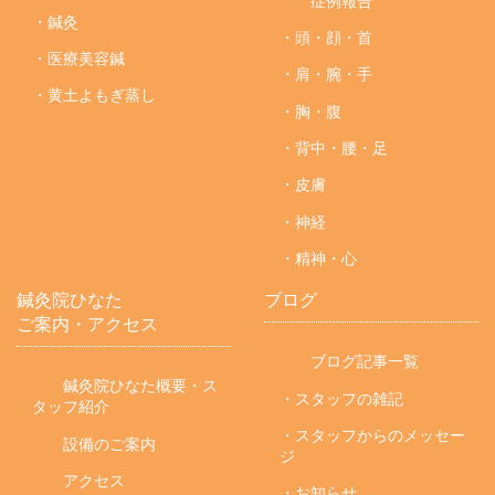
症例報告
・鍼灸
・頭・顔・首
・医療美容鍼
・肩・腕・手
・黄土よもぎ蒸し
・胸・腹
・背中・腰・足
・皮膚
・神経
・精神・心
鍼灸院ひなた
ブログ
ご案内・アクセス
ブログ記事一覧
鍼灸院ひなた概要・ス
・スタッフの雑記
タッフ紹介
・スタッフからのメッセー
設備のご案内
ジ
アクセス
・お知らせ