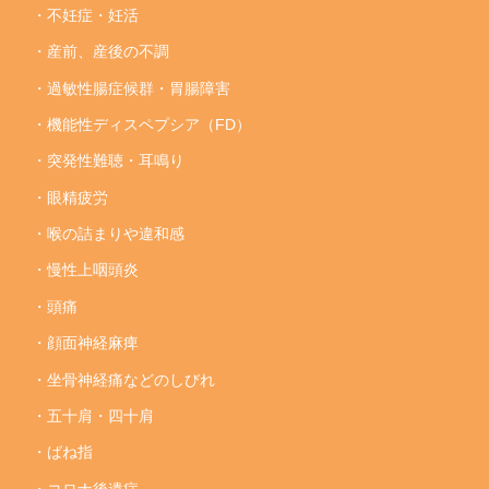
・不妊症・妊活
・産前、産後の不調
・過敏性腸症候群・胃腸障害
・機能性ディスペプシア（FD）
・突発性難聴・耳鳴り
・眼精疲労
・喉の詰まりや違和感
・慢性上咽頭炎
・頭痛
・顔面神経麻痺
・坐骨神経痛などのしびれ
・五十肩・四十肩
・ばね指
・コロナ後遺症